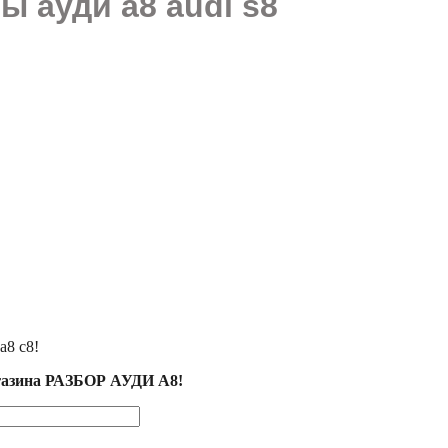
 ауди а8 audi s8
а8 с8!
агазина РАЗБОР АУДИ А8!