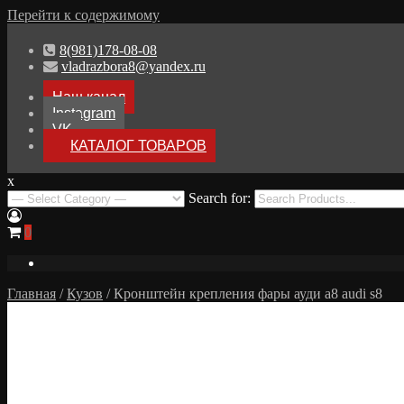
Перейти к содержимому
8(981)178-08-08
vladrazbora8@yandex.ru
Наш канал
Instagram
VK
КАТАЛОГ ТОВАРОВ
x
Разборка Audi A8 D3
Search for:
Разбор Ауди А8
0
Главная
/
Кузов
/ Кронштейн крепления фары ауди а8 audi s8