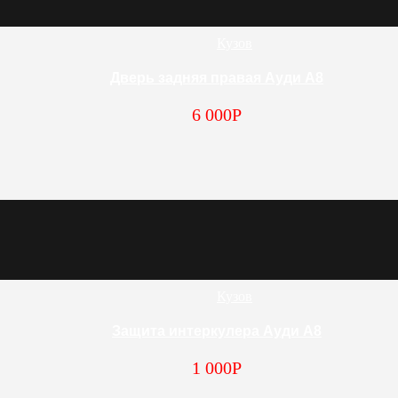
Кузов
Дверь задняя правая Ауди А8
6 000
Р
Кузов
Защита интеркулера Ауди А8
1 000
Р