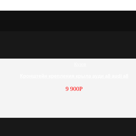
Кузов
Кронштейн крепления крыла ауди а8 audi a8
9 900
Р