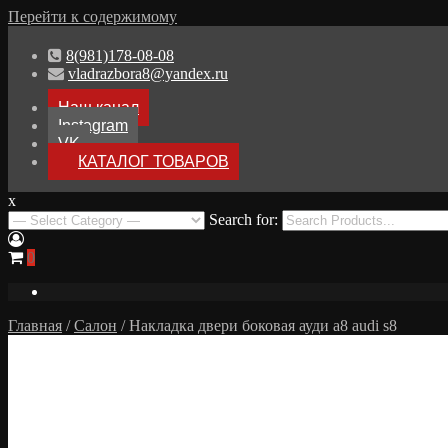
Перейти к содержимому
8(981)178-08-08
vladrazbora8@yandex.ru
Наш канал
Instagram
VK
КАТАЛОГ ТОВАРОВ
x
Разборка Audi A8 D3
Search for:
Разбор Ауди А8
0
Главная
/
Салон
/ Накладка двери боковая ауди а8 audi s8