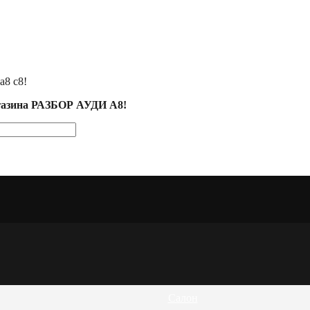
а8 с8!
агазина РАЗБОР АУДИ А8!
Салон