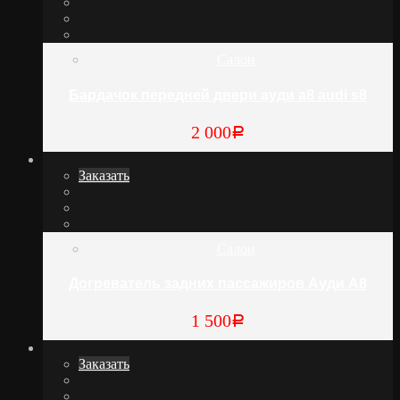
Салон
Бардачок передней двери ауди а8 audi s8
2 000
Р
Заказать
Салон
Догреватель задних пассажиров Ауди А8
1 500
Р
Заказать