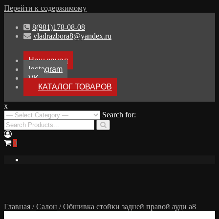
Перейти к содержимому
8(981)178-08-08
vladrazbora8@yandex.ru
Наш канал
Instagram
VK
КАТАЛОГ ТОВАРОВ
x
Разборка Audi A8 D3
Search for:
Разбор Ауди А8
0
Главная
/
Салон
/ Обшивка стойки задней правой ауди а8