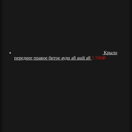
Крыло
переднее правое битое ауди а8 audi a8
5 590
Р