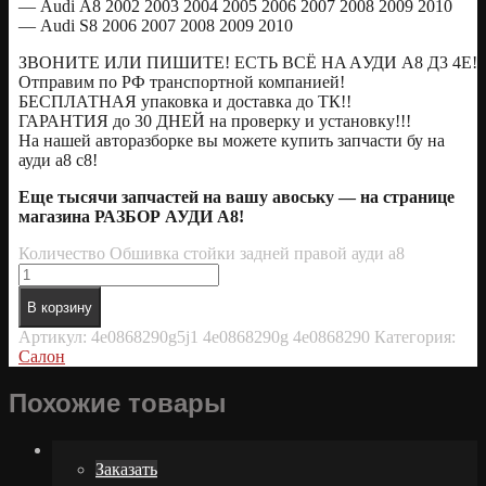
— Аudi А8 2002 2003 2004 2005 2006 2007 2008 2009 2010
— Аudi S8 2006 2007 2008 2009 2010
ЗBOНИТE ИЛИ ПИШИТE! EСТЬ ВСЁ HA AУДИ А8 Д3 4E!
Oтправим по РФ транспортной компанией!
БЕСПЛАТНАЯ упаковка и доставка до ТК!!
ГАРАНТИЯ до 30 ДНЕЙ на проверку и установку!!!
На нашей авторазборке вы можете купить запчасти бу на
ауди а8 с8!
Еще тысячи запчастей на вашу авоську — на странице
магазина РАЗБОР АУДИ А8!
Количество Обшивка стойки задней правой ауди а8
В корзину
Артикул:
4e0868290g5j1 4e0868290g 4e0868290
Категория:
Салон
Похожие товары
Заказать