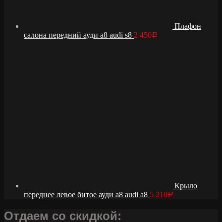
Плафон
салона передний ауди а8 audi s8
2 450
Р
Крыло
переднее левое битое ауди а8 audi a8
5 210
Р
Отдаем со скидкой: