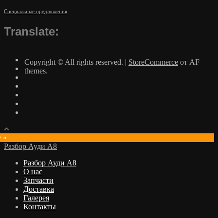
Специальные предложения
Translate:
Copyright © All rights reserved.
|
StoreCommerce
от AF
themes.
e »
Разбор Ауди А8
Разбор Ауди А8
О нас
Запчасти
Доставка
Галерея
Контакты