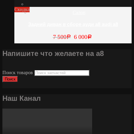
Скидка
Салон
Задний диван в сборе ауди а8 audi a8
7 500
6 000
Р
Р
Напишите что желаете на а8
Поиск товаров
Поиск
Наш Канал