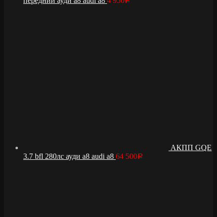
передний ауди а8 audi a8
4 950
Р
АКПП GQE
3.7 bfl 280лс ауди а8 audi a8
64 500
Р