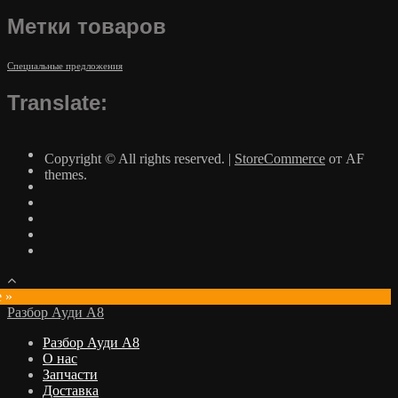
Метки товаров
Специальные предложения
Translate:
Copyright © All rights reserved.
|
StoreCommerce
от AF
themes.
e »
Разбор Ауди А8
Разбор Ауди А8
О нас
Запчасти
Доставка