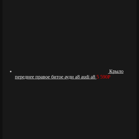
Крыло
переднее правое битое ауди а8 audi a8
5 590
Р