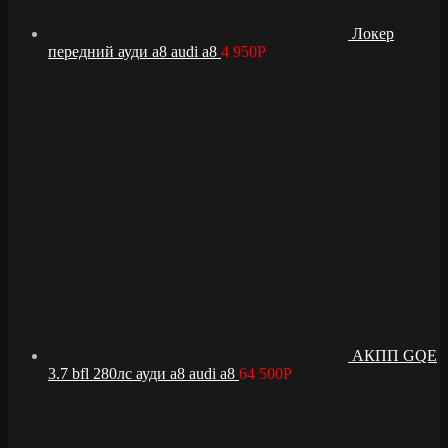
Локер
передний ауди а8 audi a8
4 950
Р
АКПП GQE
3.7 bfl 280лс ауди а8 audi a8
64 500
Р