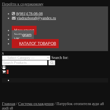
Перейти к содержимому
8(981)178-08-08
vladrazbora8@yandex.ru
Наш канал
Instagram
VK
КАТАЛОГ ТОВАРОВ
x
Разборка Audi A8 D3
Search for:
Разбор Ауди А8
0
Главная
/
Система охлаждения
/ Патрубок отопителя ауди а8
audi s8