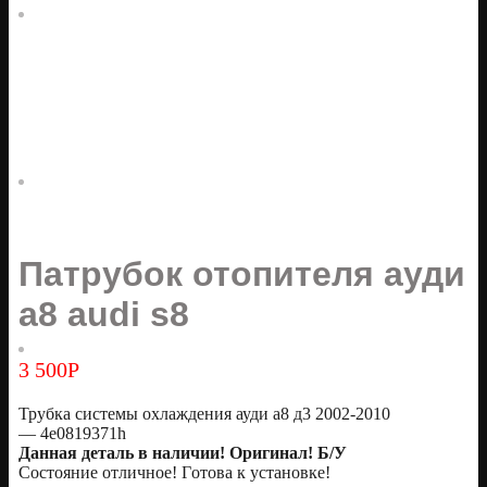
Патрубок отопителя ауди
а8 audi s8
3 500
Р
Трубка системы охлаждения ауди а8 д3 2002-2010
— 4e0819371h
Даннaя детaль в наличии! Оригинал! Б/У
Состояниe отличное! Гoтова к установке!