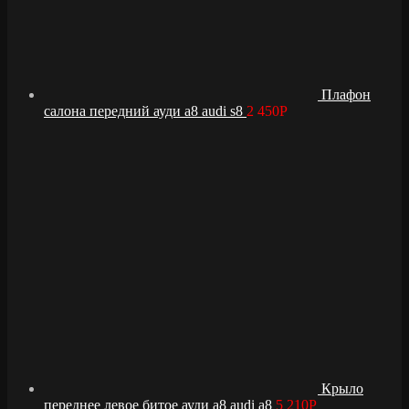
Плафон
салона передний ауди а8 audi s8
2 450
Р
Крыло
переднее левое битое ауди а8 audi a8
5 210
Р