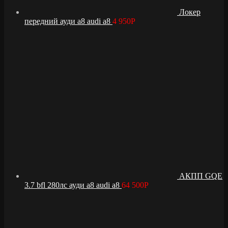
Локер
передний ауди а8 audi a8
4 950
Р
АКПП GQE
3.7 bfl 280лс ауди а8 audi a8
64 500
Р