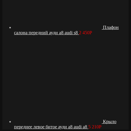
Плафон
салона передний ауди а8 audi s8
2 450
Р
Крыло
переднее левое битое ауди а8 audi a8
5 210
Р