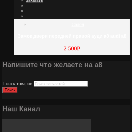
Заказать
Салон
Замок двери передней правой ауди а8 audi a8
2 500
Р
Напишите что желаете на а8
Поиск товаров
Поиск
Наш Канал