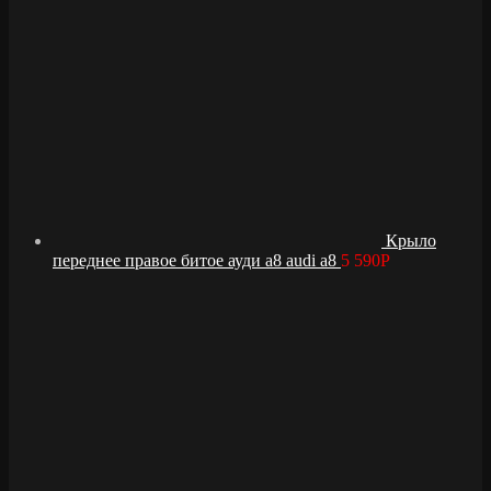
Крыло
переднее правое битое ауди а8 audi a8
5 590
Р