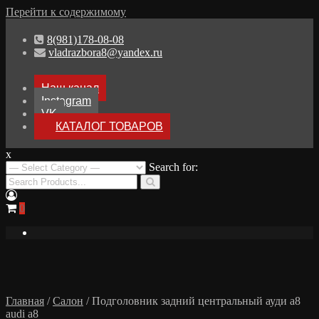
Перейти к содержимому
8(981)178-08-08
vladrazbora8@yandex.ru
Наш канал
Instagram
VK
КАТАЛОГ ТОВАРОВ
x
Разборка Audi A8 D3
Search for:
Разбор Ауди А8
0
Главная
/
Салон
/ Подголовник задний центральный ауди а8
audi a8