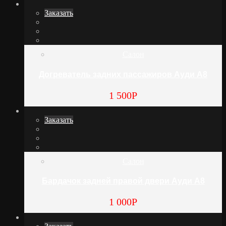
Заказать
Салон
Догреватель задних пассажиров Ауди А8
1 500
Р
Заказать
Салон
Бардачок задней правой двери Ауди А8
1 000
Р