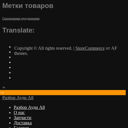
Метки товаров
Специальные предложения
Translate:
Copyright © All rights reserved.
|
StoreCommerce
от AF
themes.
e »
Разбор Ауди А8
Разбор Ауди А8
О нас
Запчасти
Доставка
Галерея