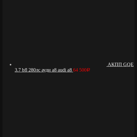
АКПП GQE
3.7 bfl 280лс ауди а8 audi a8
64 500
Р