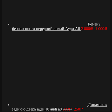
Ремень
безопасности передний левый Ауди А8
2 000
1 000
Р
Р
Динамик в
заднюю дверь ауди а8 audi a8
300
250
Р
Р