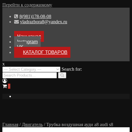
Перейти к содержимому
8(981)178-08-08
vladrazbora8@yandex.ru
Наш канал
Instagram
VK
КАТАЛОГ ТОВАРОВ
x
Разборка Audi A8 D3
Search for:
Разбор Ауди А8
0
Главная
/
Двигатель
/ Трубка воздушная ауди а8 audi s8