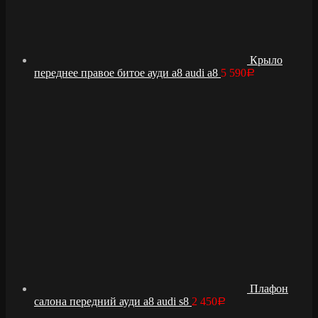
Крыло
переднее правое битое ауди а8 audi a8
5 590
Р
Плафон
салона передний ауди а8 audi s8
2 450
Р