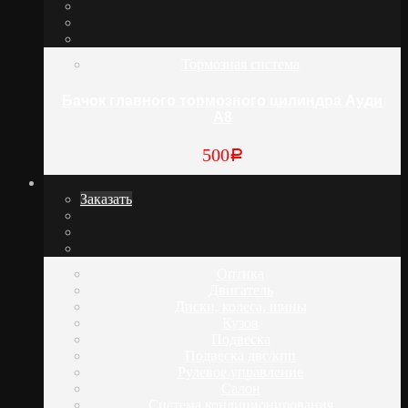
Тормозная система
Бачок главного тормозного цилиндра Ауди
А8
500
Р
Заказать
Оптика
Двигатель
Диски, колеса, шины
Кузов
Подвеска
Подвеска двс/кпп
Рулевое управление
Салон
Система кондиционирования