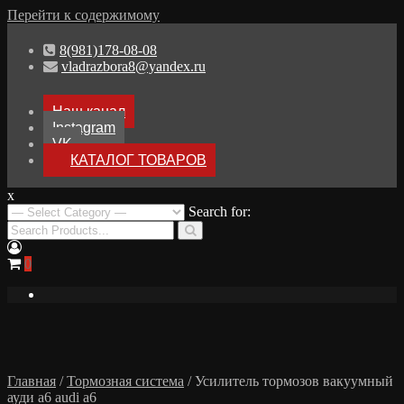
Перейти к содержимому
8(981)178-08-08
vladrazbora8@yandex.ru
Наш канал
Instagram
VK
КАТАЛОГ ТОВАРОВ
x
Разборка Audi A8 D3
Search for:
Разбор Ауди А8
0
Главная
/
Тормозная система
/ Усилитель тормозов вакуумный
ауди а6 audi a6