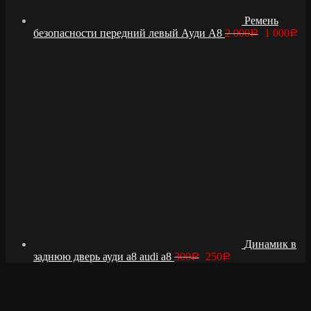
Ремень
безопасности передний левый Ауди А8
2 000
1 000
Р
Р
Динамик в
заднюю дверь ауди а8 audi a8
300
250
Р
Р