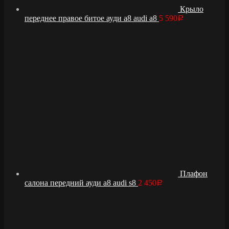
Крыло
переднее правое битое ауди а8 audi a8
5 590
Р
Плафон
салона передний ауди а8 audi s8
2 450
Р