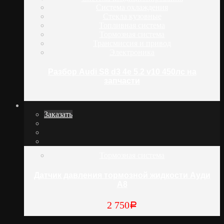
Система охлаждения
Стекла кузовные
Топливная система
Тормозная система
Трансмиссия и привод
Электроника
Разбор Audi S8 d3 4e 5.2 v10 450лс на
запчасти
Заказать
Тормозная система
Датчик давления тормозной жидкости Ауди
А8
2 750
Р