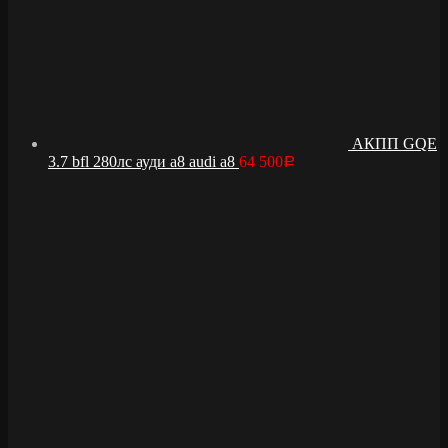
АКПП GQE
3.7 bfl 280лс ауди а8 audi a8
64 500
Р