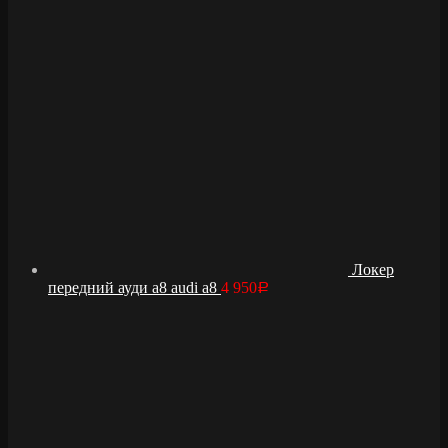
Локер
передний ауди а8 audi a8
4 950
Р